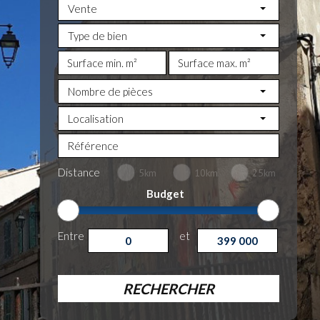
Vente
Type de bien
Nombre de pièces
Localisation
Distance
5km
10km
25km
Budget
Entre
et
RECHERCHER