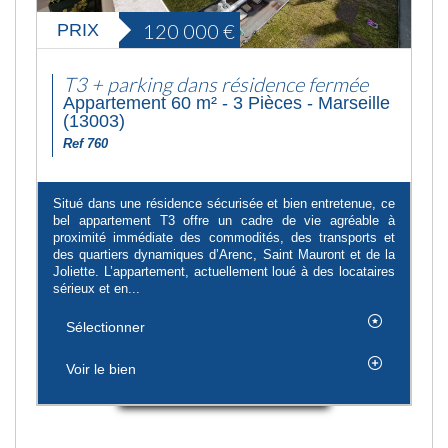
120 000
€
PRIX
T3 + parking dans résidence fermée
Appartement 60 m² - 3 Pièces - Marseille
(13003)
Ref 760
Situé dans une résidence sécurisée et bien entretenue, ce
bel appartement T3 offre un cadre de vie agréable à
proximité immédiate des commodités, des transports et
des quartiers dynamiques d’Arenc, Saint Mauront et de la
Joliette. L’appartement, actuellement loué à des locataires
sérieux et en...
Sélectionner
Voir le bien