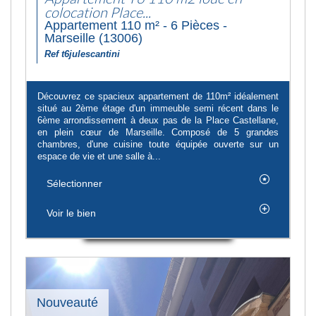
colocation Place...
Appartement 110 m² - 6 Pièces -
Marseille (13006)
Ref t6julescantini
Découvrez ce spacieux appartement de 110m² idéalement
situé au 2ème étage d'un immeuble semi récent dans le
6ème arrondissement à deux pas de la Place Castellane,
en plein cœur de Marseille. Composé de 5 grandes
chambres, d'une cuisine toute équipée ouverte sur un
espace de vie et une salle à...
Sélectionner
Voir le bien
Nouveauté