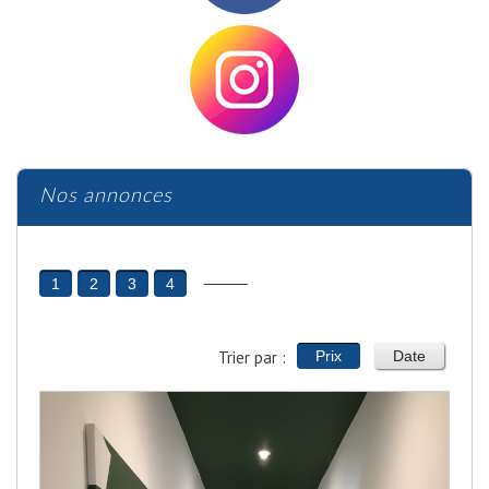
Nos annonces
1
2
3
4
Trier par :
Prix
Date