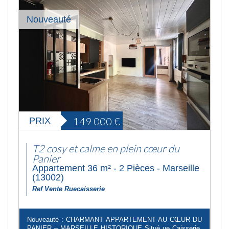
Nouveauté
149 000
€
PRIX
T2 cosy et calme en plein cœur du
Panier
Appartement 36 m² - 2 Pièces - Marseille
(13002)
Ref Vente Ruecaisserie
Nouveauté : CHARMANT APPARTEMENT AU CŒUR DU
PANIER – MARSEILLE HISTORIQUE Situé ue Caisserie,