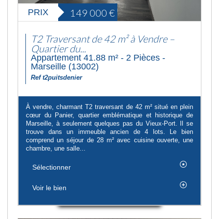
149 000
€
PRIX
T2 Traversant de 42 m² à Vendre –
Quartier du...
Appartement 41.88 m² - 2 Pièces -
Marseille (13002)
Ref t2puitsdenier
À vendre, charmant T2 traversant de 42 m² situé en plein
cœur du Panier, quartier emblématique et historique de
Marseille, à seulement quelques pas du Vieux-Port. Il se
trouve dans un immeuble ancien de 4 lots. Le bien
comprend un séjour de 28 m² avec cuisine ouverte, une
chambre, une salle...
Sélectionner
Voir le bien