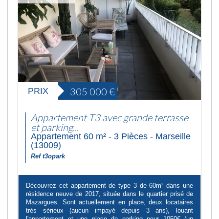
305 000
€
PRIX
Appartement T3 avec grande terrasse
et parking...
Appartement 60 m² - 3 Pièces - Marseille
(13009)
Ref t3opark
Découvrez cet appartement de type 3 de 60m² dans une
résidence neuve de 2017, située dans le quartier prisé de
Mazargues. Sont actuellement en place, deux locataires
très sérieux (aucun impayé depuis 3 ans), louant
l'appartement et une place de parking pour 1050€ (un