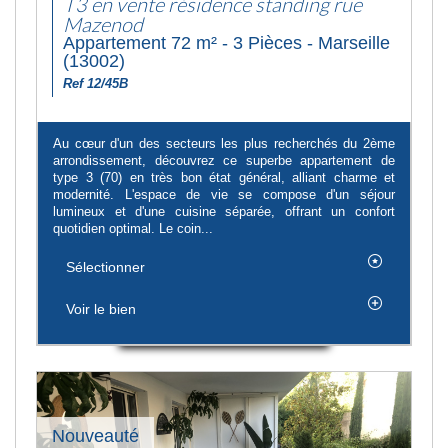
T3 en vente résidence standing rue
Mazenod
Appartement 72 m² - 3 Pièces - Marseille
(13002)
Ref 12/45B
Au cœur d'un des secteurs les plus recherchés du 2ème
arrondissement, découvrez ce superbe appartement de
type 3 (70) en très bon état général, alliant charme et
modernité. L'espace de vie se compose d'un séjour
lumineux et d'une cuisine séparée, offrant un confort
quotidien optimal. Le coin...
Sélectionner
Voir le bien
Nouveauté