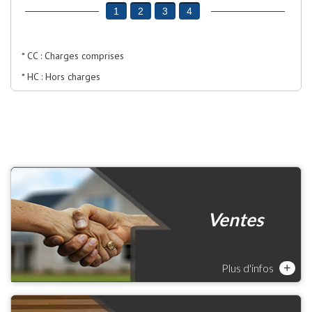
1
2
3
4
* CC : Charges comprises
* HC : Hors charges
Ventes
Plus d'infos
+