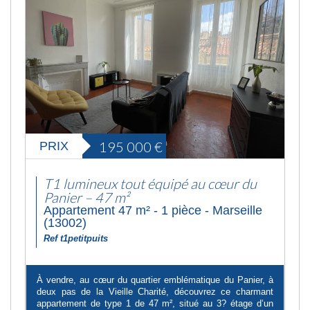
195 000
€
PRIX
T1 lumineux tout équipé au cœur du
Panier – 47 m²
Appartement 47 m² - 1 pièce - Marseille
(13002)
Ref t1petitpuits
À vendre, au cœur du quartier emblématique du Panier, à
deux pas de la Vieille Charité, découvrez ce charmant
appartement de type 1 de 47 m², situé au 3? étage d’un