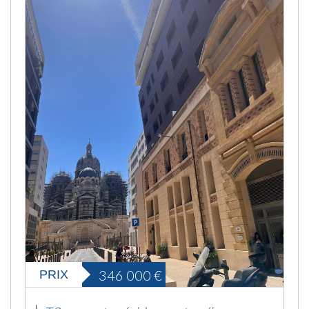
346 000
€
PRIX