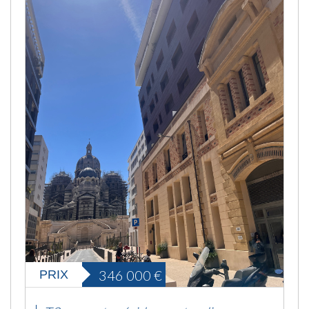
346 000
€
PRIX