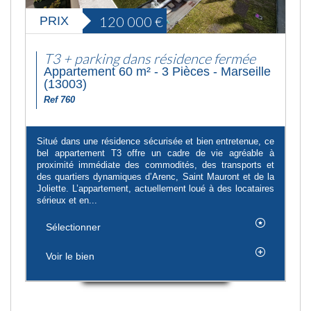
120 000
€
PRIX
T3 + parking dans résidence fermée
Appartement 60 m² - 3 Pièces - Marseille
(13003)
Ref 760
Situé dans une résidence sécurisée et bien entretenue, ce
bel appartement T3 offre un cadre de vie agréable à
proximité immédiate des commodités, des transports et
des quartiers dynamiques d’Arenc, Saint Mauront et de la
Joliette. L’appartement, actuellement loué à des locataires
sérieux et en...
Sélectionner
Voir le bien