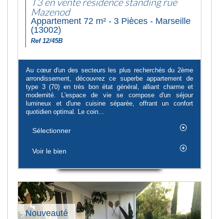
T3 en vente résidence standing rue
Mazenod
Appartement 72 m² - 3 Pièces - Marseille
(13002)
Ref 12/45B
Au cœur d'un des secteurs les plus recherchés du 2ème
arrondissement, découvrez ce superbe appartement de
type 3 (70) en très bon état général, alliant charme et
modernité. L'espace de vie se compose d'un séjour
lumineux et d'une cuisine séparée, offrant un confort
quotidien optimal. Le coin...
Sélectionner
Voir le bien
Nouveauté