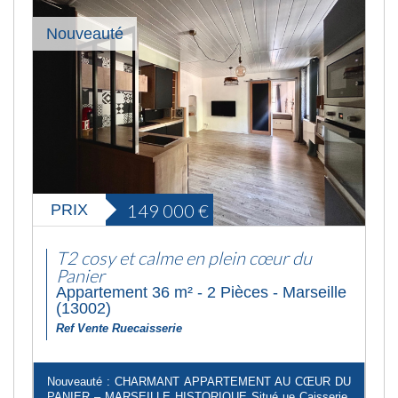
Nouveauté
149 000
€
PRIX
T2 cosy et calme en plein cœur du
Panier
Appartement 36 m² - 2 Pièces - Marseille
(13002)
Ref Vente Ruecaisserie
Nouveauté : CHARMANT APPARTEMENT AU CŒUR DU
PANIER – MARSEILLE HISTORIQUE Situé ue Caisserie,