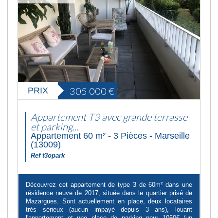
305 000
€
PRIX
Appartement T3 avec grande terrasse
et parking...
Appartement 60 m² - 3 Pièces - Marseille
(13009)
Ref t3opark
Découvrez cet appartement de type 3 de 60m² dans une
résidence neuve de 2017, située dans le quartier prisé de
Mazargues. Sont actuellement en place, deux locataires
très sérieux (aucun impayé depuis 3 ans), louant
l'appartement et une place de parking pour 1050€ (un