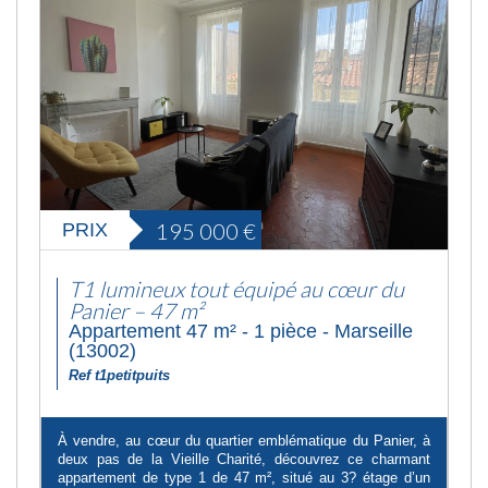
195 000
€
PRIX
T1 lumineux tout équipé au cœur du
Panier – 47 m²
Appartement 47 m² - 1 pièce - Marseille
(13002)
Ref t1petitpuits
À vendre, au cœur du quartier emblématique du Panier, à
deux pas de la Vieille Charité, découvrez ce charmant
appartement de type 1 de 47 m², situé au 3? étage d’un