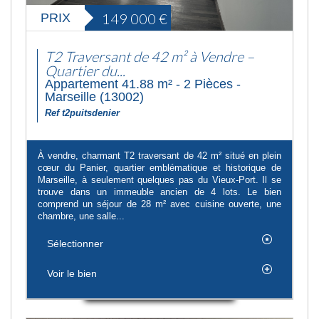
149 000
€
PRIX
T2 Traversant de 42 m² à Vendre –
Quartier du...
Appartement 41.88 m² - 2 Pièces -
Marseille (13002)
Ref t2puitsdenier
À vendre, charmant T2 traversant de 42 m² situé en plein
cœur du Panier, quartier emblématique et historique de
Marseille, à seulement quelques pas du Vieux-Port. Il se
trouve dans un immeuble ancien de 4 lots. Le bien
comprend un séjour de 28 m² avec cuisine ouverte, une
chambre, une salle...
Sélectionner
Voir le bien