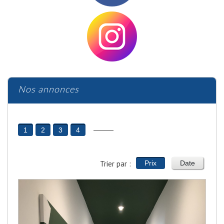
Nos annonces
1
2
3
4
Trier par :
Prix
Date