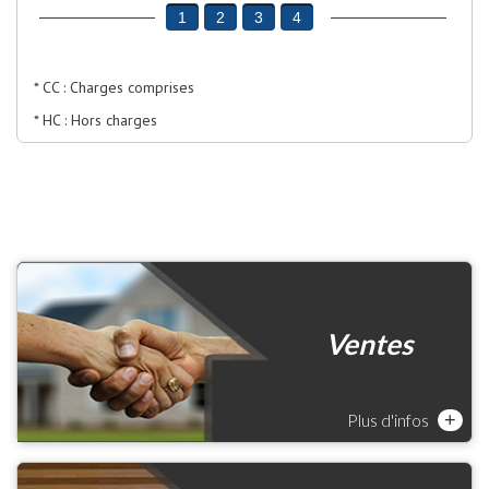
1
2
3
4
* CC : Charges comprises
* HC : Hors charges
Ventes
Plus d'infos
+