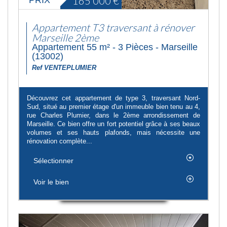
165 000
€
Appartement T3 traversant à rénover
Marseille 2ème
Appartement 55 m² - 3 Pièces - Marseille
(13002)
Ref VENTEPLUMIER
Découvrez cet appartement de type 3, traversant Nord-
Sud, situé au premier étage d'un immeuble bien tenu au 4,
rue Charles Plumier, dans le 2ème arrondissement de
Marseille. Ce bien offre un fort potentiel grâce à ses beaux
volumes et ses hauts plafonds, mais nécessite une
rénovation complète...
Sélectionner
Voir le bien