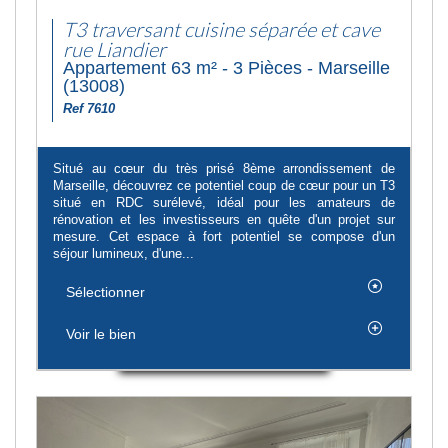
T3 traversant cuisine séparée et cave
rue Liandier
Appartement 63 m² - 3 Pièces - Marseille
(13008)
Ref 7610
Situé au cœur du très prisé 8ème arrondissement de
Marseille, découvrez ce potentiel coup de cœur pour un T3
situé en RDC surélevé, idéal pour les amateurs de
rénovation et les investisseurs en quête d'un projet sur
mesure. Cet espace à fort potentiel se compose d'un
séjour lumineux, d'une...
Sélectionner
Voir le bien