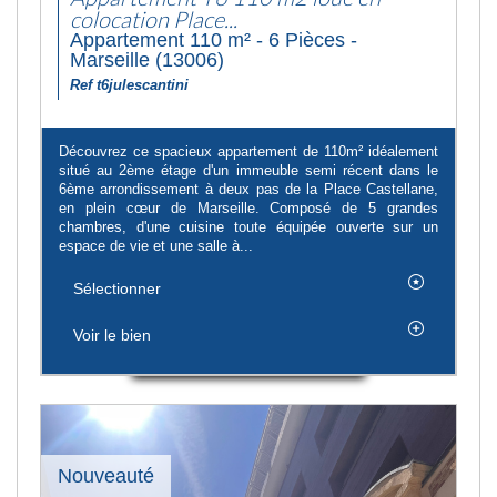
colocation Place...
Appartement 110 m² - 6 Pièces -
Marseille (13006)
Ref t6julescantini
Découvrez ce spacieux appartement de 110m² idéalement
situé au 2ème étage d'un immeuble semi récent dans le
6ème arrondissement à deux pas de la Place Castellane,
en plein cœur de Marseille. Composé de 5 grandes
chambres, d'une cuisine toute équipée ouverte sur un
espace de vie et une salle à...
Sélectionner
Voir le bien
Nouveauté