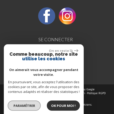
SE CONNECTER
On en reste là
Comme beaucoup, notre site
utilise les cookies
Espace propriétaires
On aimerait vous accompagner pendant
votre visite.
En poursuivant, vous acceptez l'utilisation des
cookies par ce site, afin de vous proposer des
© 2026 | Tous droits réservés | Traduction powered by Google
contenus adaptés et réaliser des statistiques !
Plan du site
-
Mentions légales
-
Nos honoraires
-
Liens
-
Admin
-
Politique RGPD
Site internet compatible multi-supports,
un seul site adaptable à tous les types d'écrans.
PARAMÉTRER
OK POUR MOI !