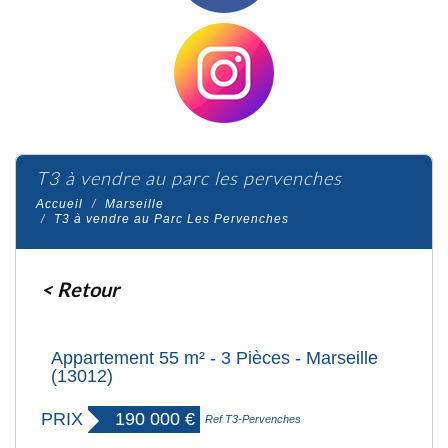
t3 à vendre au parc les pervenches
Accueil
Marseille
T3 à vendre au Parc Les Pervenches
< Retour
Appartement 55 m² - 3 Pièces - Marseille
(13012)
PRIX
190 000
€
Ref T3-Pervenches