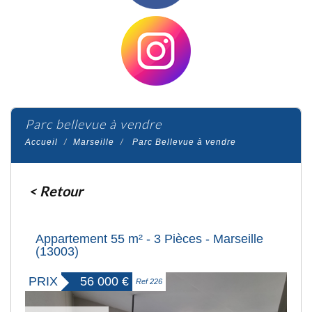
parc bellevue à vendre
Accueil
Marseille
Parc Bellevue à vendre
< Retour
Appartement 55 m² - 3 Pièces - Marseille
(13003)
PRIX
56 000
€
Ref 226