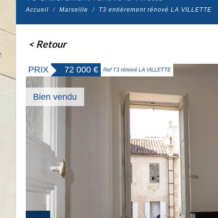
Accueil
Marseille
T3 entièrement rénové LA VILLETTE
< Retour
PRIX
72 000
€
Ref T3 rénové LA VILLETTE
Bien vendu