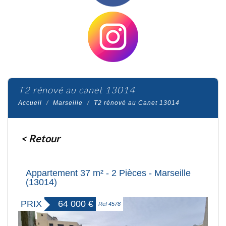
t2 rénové au canet 13014
Accueil
Marseille
T2 rénové au Canet 13014
< Retour
Appartement 37 m² - 2 Pièces - Marseille
(13014)
PRIX
64 000
€
Ref 4578