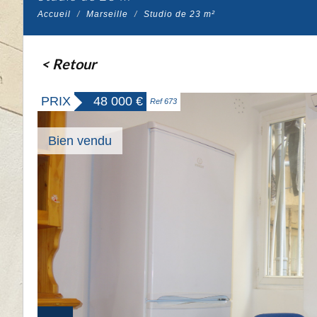
Accueil
Marseille
Studio de 23 m²
< Retour
PRIX
48 000
€
Ref 673
Bien vendu