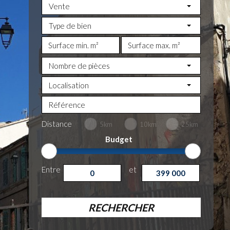
Vente
Type de bien
Nombre de pièces
Localisation
Distance
5km
10km
25km
Budget
Entre
et
RECHERCHER